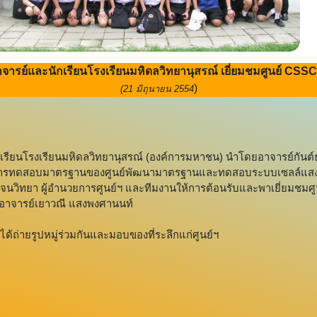
จารย์และนักเรียนโรงเรียนมหิดลวิทยานุสรณ์ เยี่ยมชมศูนย์ CSSC
)
(21 มิถุนายน 2554
กเรียนโรงเรียนมหิดลวิทยานุสรณ์ (องค์การมหาชน) นำโดยอาจารย์กันต์ธน
บัติการทดสอบมาตรฐานของศูนย์พัฒนามาตรฐานและทดสอบระบบเซลล์แสง
 เจนวิทยา ผู้อำนวยการศูนย์ฯ และทีมงานให้การต้อนรับและพาเยี่ยมชมศูนย
อาจารย์เยาวณี แสงพงศานนท์
ถ่ายรูปหมู่ร่วมกันและมอบของที่ระลึกแก่ศูนย์ฯ