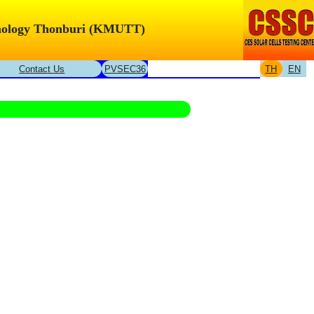
chnology Thonburi (KMUTT)
Contact Us
PVSEC36
TH
EN