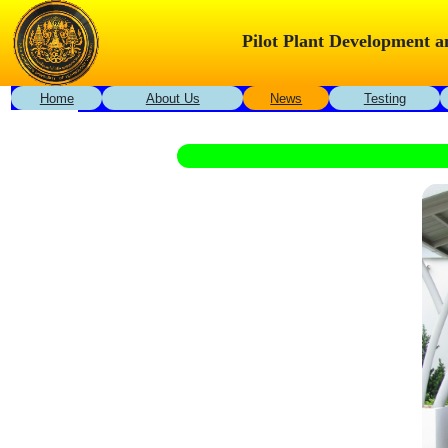
Pilot Plant Development 
Home
About Us
News
Testing