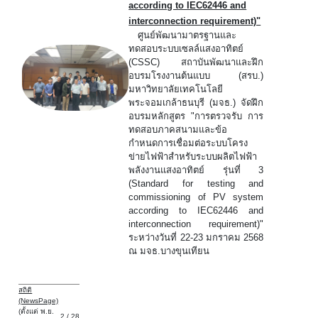
according to IEC62446 and
interconnection requirement)"
ศูนย์พัฒนามาตรฐานและ
ทดสอบระบบเซลล์แสงอาทิตย์
(CSSC) สถาบันพัฒนาและฝึก
อบรมโรงงานต้นแบบ (สรบ.)
มหาวิทยาลัยเทคโนโลยี
พระจอมเกล้าธนบุรี (มจธ.) จัดฝึก
อบรมหลักสูตร "การตรวจรับ การ
ทดสอบภาคสนามและข้อ
กำหนดการเชื่อมต่อระบบโครง
ข่ายไฟฟ้าสำหรับระบบผลิตไฟฟ้า
พลังงานแสงอาทิตย์ รุ่นที่ 3
(Standard for testing and
commissioning of PV system
according to IEC62446 and
interconnection requirement)"
ระหว่างวันที่ 22-23 มกราคม 2568
ณ มจธ.บางขุนเทียน
สถิติ
(NewsPage)
(ตั้งแต่ พ.ย.
2 / 28