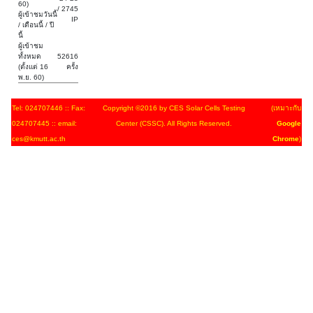
60)
/ 2745
ผู้เข้าชมวันนี้
IP
/ เดือนนี้ / ปี
นี้
ผู้เข้าชม
ทั้งหมด
52616
(ตั้งแต่ 16
ครั้ง
พ.ย. 60)
Tel: 024707446 :: Fax:
Copyright ©2016 by CES Solar Cells Testing
(เหมาะกับ
024707445 :: email:
Center (CSSC). All Rights Reserved.
Google
ces@kmutt.ac.th
Chrome
)