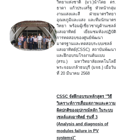
วิทยาแห่งชาติ (มว.)นำโดย ดร.
ธาดา แก้วประเสร็ฐ หัวหน้ากลุ่ม
งานแสงและสี ฝ่ายมาตรวิทยา
อุณหภูมิและแสง และทีมนักมาตร
วิทยา พร้อมผู้เชี่ยวชาญด้านเซลล์
แสงอาทิตย์ เยี่ยมชมห้องปฏิบัติ
การทดสอบของศูนย์พัฒนา
มาตรฐานและทดสอบระบบเซลล์
แสงอาทิตย์(CSSC) สถาบันพัฒนา
และฝึกอบรมโรงงานต้นแบบ
(สรบ.) มหาวิทยาลัยเทคโนโลยี
พระจอมเกล้าธนบุรี (มจธ.) เมื่อวัน
ที่ 20 มีนาคม 2568
CSSC จัดฝึกอบรมหลักสูตร "วิธี
วิเคราะห์การเสื่อมสภาพและความ
ผิดปกติของอุปกรณ์หลัก ในระบบ
เซลล์แสงอาทิตย์ รุ่นที่ 3
(Analysis and diagnosis of
modules failure in PV
systems)"