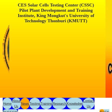
CES Solar Cells Testing Center (CSSC)
Pilot Plant Development and Training
Institute, King Mongkut's University of
Technology Thonburi (KMUTT)
About
Contact
Home
News
Testing
Training
Research
Knowledge
Us
Us